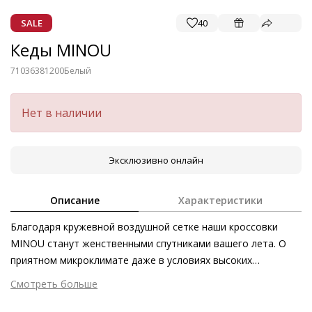
SALE
40
Кеды MINOU
71036381200
Белый
Нет в наличии
Эксклюзивно онлайн
Описание
Характеристики
Благодаря кружевной воздушной сетке наши кроссовки
MINOU станут женственными спутниками вашего лета. О
приятном микроклимате даже в условиях высоких
температур также позаботится «дышащая» кожаная
Смотреть больше
подкладка. Динамичность силуэта подчёркивает белая
Внешний материал
Текстиль / Гладкая кожа
резиновая подошва. С платьями или с джинсами и блузой –