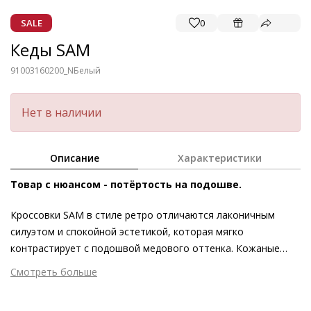
SALE
0
Кеды SAM
91003160200_N
Белый
Нет в наличии
Описание
Характеристики
Товар с нюансом - потёртость на подошве.
Кроссовки SAM в стиле ретро отличаются лаконичным
силуэтом и спокойной эстетикой, которая мягко
контрастирует с подошвой медового оттенка. Кожаные
вставки в носочной части и в области пятки подчёркивают
Смотреть больше
элегантность и любовь к деталям, с которой выполнены
Внешний материал
Гладкая кожа
эти белые кроссовки. О дополнительном комфорте
Внутренний материал
Хлопок