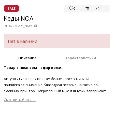
SALE
0
Кеды NOA
91007270298_N
Белый
Нет в наличии
Описание
Характеристики
Товар с нюансом - сдир кожи.
Актуальные и практичные: белые кроссовки NOA
привлекают внимание благодаря вставке на пятке со
змеиным принтом. Закругленный мыс и шнурки завершают
современный образ в сочетании с объёмной белой
Смотреть больше
подошвой. Изюминкой этой модели Högl является съёмная
Внешний материал
Гладкая кожа
стелька, мягкая пена с эффектом памяти гарантирует
Внутренний материал
Текстиль