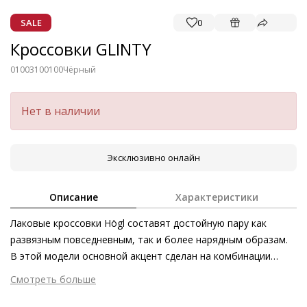
SALE
0
Кроссовки GLINTY
01003100100
Чёрный
Нет в наличии
Эксклюзивно онлайн
Описание
Характеристики
Лаковые кроссовки Högl составят достойную пару как
развязным повседневным, так и более нарядным образам.
В этой модели основной акцент сделан на комбинации
материалов, а белая профилированная подошва придаёт
Смотреть больше
модели динамичности. Можно ли надеть такую пару в
Внешний материал
Лаковая кожа
офис? А может, отправиться в ней по магазинам или на