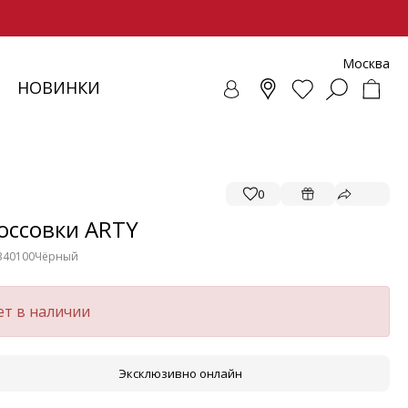
Москва
НОВИНКИ
СОВКИ
ЕНЧИ
СУАРЫ
ОЛЛЕКЦИЯ
ЛОФЕРЫ
РЕМНИ
ВЕТРОВКИ
SALE - ОБУВЬ
ЛЕТНИЕ МОДЕЛИ
БАЛЕТКИ И ЛОФЕРЫ
0
оссовки ARTY
340100
Чёрный
ет в наличии
Эксклюзивно онлайн