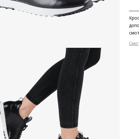
Крос
допо
смот
подо
Смо
от ш
Вне
непр
Вну
Мат
смят
Мат
Выс
Тип
Вид
Сез
Стр