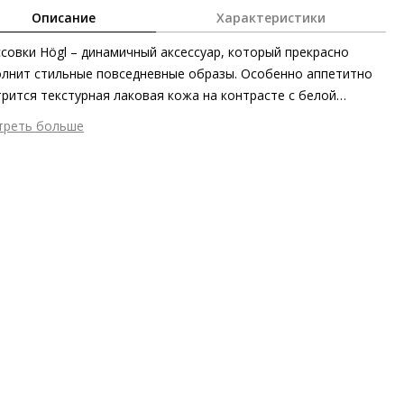
Описание
Характеристики
совки Högl – динамичный аксессуар, который прекрасно
лнит стильные повседневные образы. Особенно аппетитно
рится текстурная лаковая кожа на контрасте с белой
швой. В кроссовках ARTY дизайнеры намеренно отказались
треть больше
нурков – ведь застёжка-кулиска выглядит гораздо более
шний материал
Лаковая кожа
инуждённо и облегчает ежедневное использование.
тренний материал
Натуральная кожа
ериал
мягкая кожа козы с лаковым финишем и слегка
ой текстурой
ериал подошвы
Синтетический полимер
ота каблука
9 мм
 каблука
Без каблука
 застежки
Шнуровка
он
Осень/зима
ана изготовления
Индия