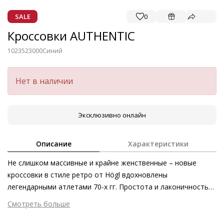
SALE
0
Кроссовки AUTHENTIC
1023523000
Синий
Нет в наличии
Эксклюзивно онлайн
Описание
Характеристики
Не слишком массивные и крайне женственные – новые
кроссовки в стиле ретро от Högl вдохновлены
легендарными атлетами 70-х гг. Простота и лаконичность
дизайна подчёркнута сочетанием замши и мягкой кожи
Смотреть больше
ягнёнка. На эксклюзивность каждой модели указывает
Внешний материал
Велюровая кожа
также и выбитый золотистыми цифрами серийный номер.