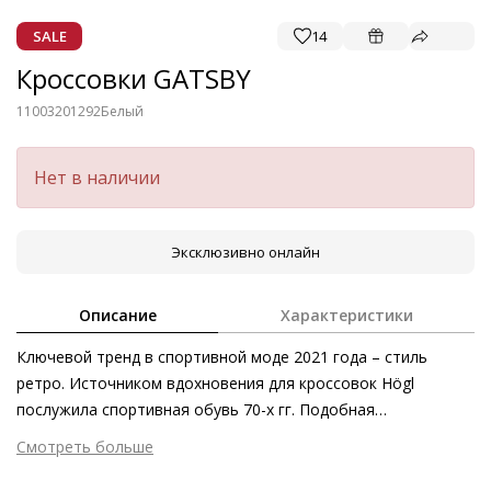
SALE
14
Кроссовки GATSBY
11003201292
Белый
Нет в наличии
Эксклюзивно онлайн
Описание
Характеристики
Ключевой тренд в спортивной моде 2021 года – стиль
ретро. Источником вдохновения для кроссовок Högl
послужила спортивная обувь 70-х гг. Подобная
классическая модель вне времени и трендов не имеет срока
Смотреть больше
модной годности. Если вы предпочитаете осознанные
Внешний материал
Гладкая кожа
покупки, кроссовки GATSBY – прекрасный выбор.