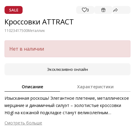
SALE
3
Кроссовки ATTRACT
11023417500
Металлик
Нет в наличии
Эксклюзивно онлайн
Описание
Характеристики
Изысканная роскошь! Элегантное плетение, металлическое
мерцание и динамичный силуэт – золотистые кроссовки
Högl на кожаной подкладке станут великолепным
дополнением к светлому гардеробу. Особенно эффектно
Смотреть больше
такая модель будет смотреться с чистыми оттенками
Внешний материал
Металлизированная кожа
белого и чёрного – в духе актуальной сегодня