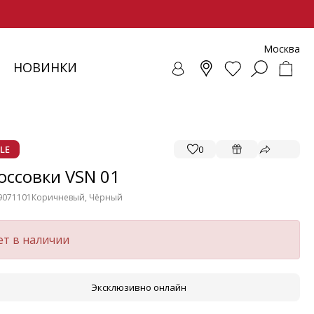
Москва
НОВИНКИ
СОВКИ
ЕНЧИ
СУАРЫ
ОЛЛЕКЦИЯ
ЛОФЕРЫ
РЕМНИ
ВЕТРОВКИ
SALE - ОБУВЬ
ЛЕТНИЕ МОДЕЛИ
БАЛЕТКИ И ЛОФЕРЫ
LE
0
оссовки VSN 01
9071101
Коричневый, Чёрный
ет в наличии
Эксклюзивно онлайн