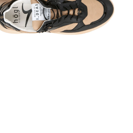
пер
Сез
Стр
Осо