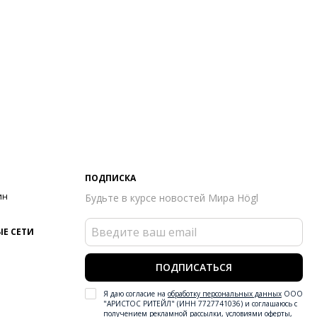
ПОДПИСКА
ин
Будьте в курсе новостей Мира Högl
Е СЕТИ
ПОДПИСАТЬСЯ
Я даю согласие на
обработку персональных данных
ООО
"АРИСТОС РИТЕЙЛ" (ИНН 7727741036) и соглашаюсь с
получением рекламной рассылки
,
условиями оферты
,