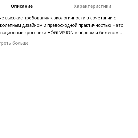
Описание
Характеристики
е высокие требования к экологичности в сочетании с
колепным дизайном и превосходной практичностью – это
вационные кроссовки HÖGLVISION в чёрном и бежевом
нках. Объёмная ультралёгкая беговая подошва – залог
треть больше
пречного комфорта, а благодаря использованию
шний материал
Текстиль
тановленного нейлона и сертифицированной кожи вы также
тренний материал
Текстиль
ете внести свой вклад в заботу о природе.
ериал
Н/Д
ериал подошвы
Синтетический полимер
ота каблука
35 мм
 каблука
Сплошная платформа
ма мыса
Округлый
 застежки
Шнуровка
ота об окружающей среде
Хлопковая подкладка отмечена
ификатом экологичности OEKO-TEX 100, сделано в ЕС,
риал верха (переработанный нейлон) отмечен золотым
ификатом Leather Working Group, подошва из частично