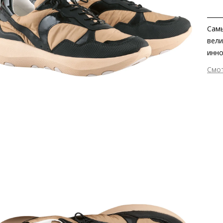
Самы
вели
инно
отте
Смо
безу
Вне
восс
Вну
смож
Мат
Мат
Выс
Тип
Фор
Вид
Заб
серт
мате
серт