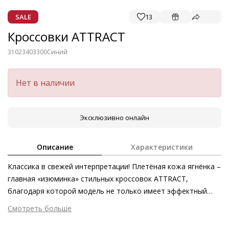
SALE
13
Кроссовки ATTRACT
31023403300
Синий
Нет в наличии
Эксклюзивно онлайн
Описание
Характеристики
Классика в свежей интерпретации! Плетёная кожа ягнёнка –
главная «изюминка» стильных кроссовок ATTRACT,
благодаря которой модель не только имеет эффектный
внешний вид, но и обладает превосходным комфортом.
Смотреть больше
Необычайно податливая и пластичная кожа наппа мягко
Внешний материал
Гладкая кожа
принимает форму стопы. Модель изготовлена из