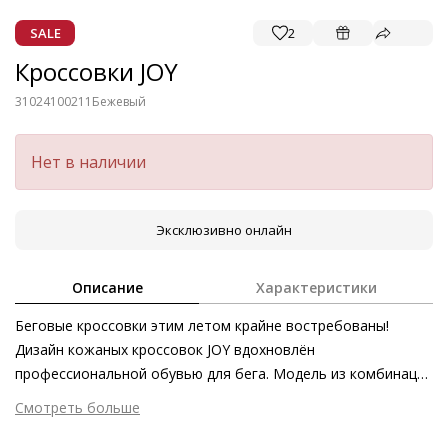
SALE
2
Кроссовки JOY
31024100211
Бежевый
Нет в наличии
Эксклюзивно онлайн
Описание
Характеристики
Беговые кроссовки этим летом крайне востребованы!
Дизайн кожаных кроссовок JOY вдохновлён
профессиональной обувью для бега. Модель из комбинации
гладкой и бархатистой мерцающей кожи, изготовленной на
Смотреть больше
экологически безопасном производстве, элегантно
Внешний материал
Гладкая кожа
дополнит повседневные образы в стиле casual.