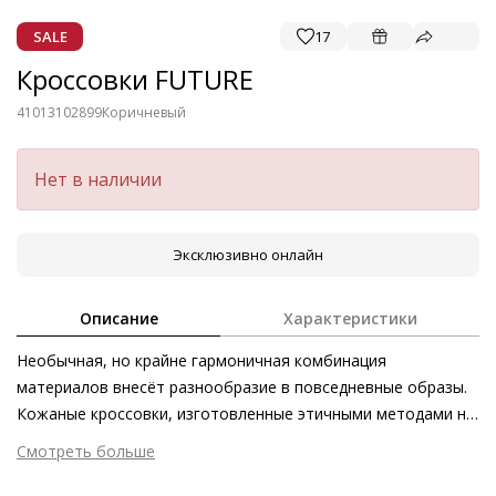
SALE
17
Кроссовки FUTURE
41013102899
Коричневый
Нет в наличии
Эксклюзивно онлайн
Описание
Характеристики
Необычная, но крайне гармоничная комбинация
материалов внесёт разнообразие в повседневные образы.
Кожаные кроссовки, изготовленные этичными методами на
экологически безопасном производстве, придутся
Смотреть больше
особенно по вкусу любительницам коричневых оттенков.
Внешний материал
Гладкая кожа
Вставка в области пятки из кожи со змеиным тиснением, а