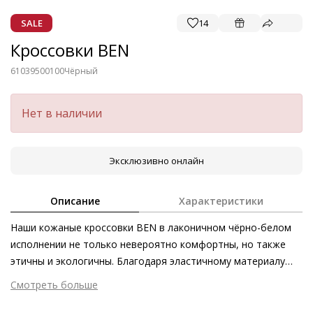
SALE
14
Кроссовки BEN
61039500100
Чёрный
Нет в наличии
Эксклюзивно онлайн
Описание
Характеристики
Наши кожаные кроссовки BEN в лаконичном чёрно-белом
исполнении не только невероятно комфортны, но также
этичны и экологичны. Благодаря эластичному материалу
модель легко надевать без использования шнуровки.
Смотреть больше
Объёмная танкетка – залог не только динамичного
Внешний материал
Гладкая кожа
внешнего вида, но и невесомого комфорта. «Дышащая»