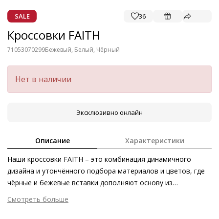
SALE
36
Кроссовки FAITH
71053070299
Бежевый, Белый, Чёрный
Нет в наличии
Эксклюзивно онлайн
Описание
Характеристики
Наши кроссовки FAITH – это комбинация динамичного
дизайна и утончённого подбора материалов и цветов, где
чёрные и бежевые вставки дополняют основу из
натуральной кожи белого цвета. Перфорация на гладкой
Смотреть больше
коже первоклассного качества гармонично завершает
Внешний материал
Гладкая кожа / Металлизированная
образ. О первоклассном уровне комфорта позаботятся