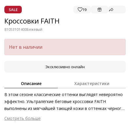
SALE
19
Кроссовки FAITH
81053101400
Бежевый
Нет в наличии
Эксклюзивно онлайн
Описание
Характеристики
В этом сезоне классические оттенки выглядят невероятно
эффектно. Ультралёгкие беговые кроссовки FAITH
выполнены из мягчайшей тающей кожи в оттенках чёрного,
белого и бежевого. Динамичность силуэта дополнена
Смотреть больше
тщательно продуманными функциональными элементами.
Внешний материал
Гладкая кожа
Эластичная шнуровка в тон модели превращает эту пару в