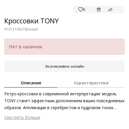
0
Кроссовки TONY
91013100276
Белый
Нет в наличии
Эксклюзивно онлайн
Описание
Характеристики
Ретро-кроссовки в современной интерпретации: модель
TONY станет эффектным дополнением ваших повседневных
образов. Аппликации в серебристом и пудровом тонах
подчёркивают актуальность белых кроссовок. Съёмные
Смотреть больше
стельки можно одним движением руки заменить на
Внешний материал
Гладкая кожа
собственные. Благодаря хлопковой подкладке кроссовки