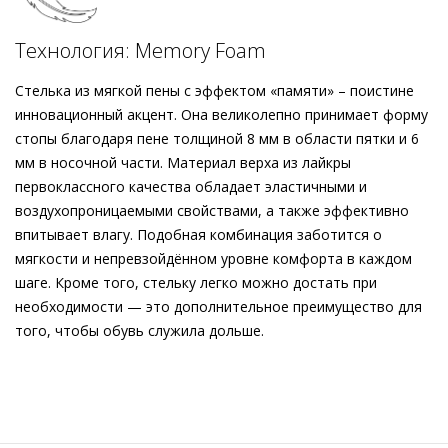
Технология: Memory Foam
Стелька из мягкой пены с эффектом «памяти» – поистине
инновационный акцент. Она великолепно принимает форму
стопы благодаря пене толщиной 8 мм в области пятки и 6
мм в носочной части. Материал верха из лайкры
первоклассного качества обладает эластичными и
воздухопроницаемыми свойствами, а также эффективно
впитывает влагу. Подобная комбинация заботится о
мягкости и непревзойдённом уровне комфорта в каждом
шаге. Кроме того, стельку легко можно достать при
необходимости — это дополнительное преимущество для
того, чтобы обувь служила дольше.
Внешний материал
Велюровая кожа
Внутренний материал
Натуральная кожа
Материал
Телячья кожа с велюровым финишем и
эффектным каллиграфическим принтом