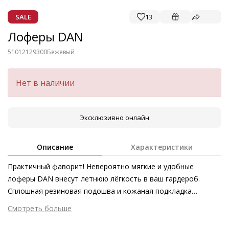
SALE
13
Лоферы DAN
51012129300
Бежевый
Нет в наличии
Эксклюзивно онлайн
Описание
Характеристики
Практичный фаворит! Невероятно мягкие и удобные
лоферы DAN внесут летнюю лёгкость в ваш гардероб.
Сплошная резиновая подошва и кожаная подкладка
позаботятся о комфорте в течение всего дня. Велюровая
Смотреть больше
кожа мягко принимает форму стопы и превращает
Внешний материал
Велюровая кожа
лаконичные повседневные лоферы в абсолютное