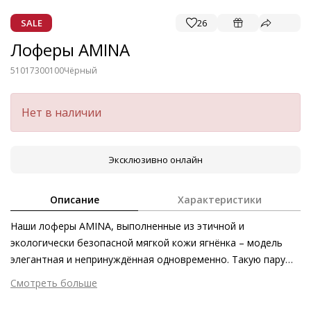
SALE
26
Лоферы AMINA
51017300100
Чёрный
Нет в наличии
Эксклюзивно онлайн
Описание
Характеристики
Наши лоферы AMINA, выполненные из этичной и
экологически безопасной мягкой кожи ягнёнка – модель
элегантная и непринуждённая одновременно. Такую пару
можно смело назвать классикой на века – ведь она служит
Смотреть больше
стильным акцентом в любом образе. О максимальном
Внешний материал
Гладкая кожа
комфорте заботится «дышащая» кожаная подкладка, а за