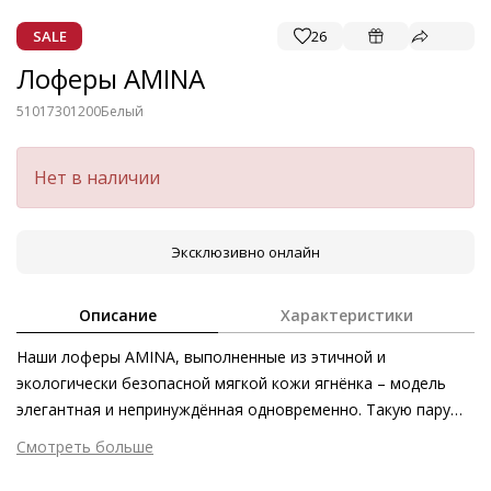
SALE
26
Лоферы AMINA
51017301200
Белый
Нет в наличии
Эксклюзивно онлайн
Описание
Характеристики
Наши лоферы AMINA, выполненные из этичной и
экологически безопасной мягкой кожи ягнёнка – модель
элегантная и непринуждённая одновременно. Такую пару
можно смело назвать классикой на века – ведь она служит
Смотреть больше
стильным акцентом в любом образе. О максимальном
Внешний материал
Гладкая кожа
комфорте заботится «дышащая» кожаная подкладка, а за