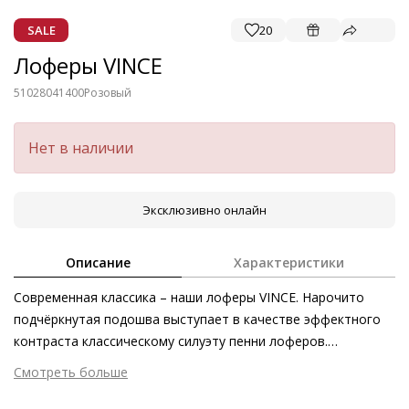
SALE
20
Лоферы VINCE
51028041400
Розовый
Нет в наличии
Эксклюзивно онлайн
Описание
Характеристики
Современная классика – наши лоферы VINCE. Нарочито
подчёркнутая подошва выступает в качестве эффектного
контраста классическому силуэту пенни лоферов.
Благодаря лаковой коже, полученной этичными методами
Смотреть больше
на экологически безопасном производстве, массивные
Внешний материал
Лаковая кожа
лоферы обращают на себя внимание и превосходно