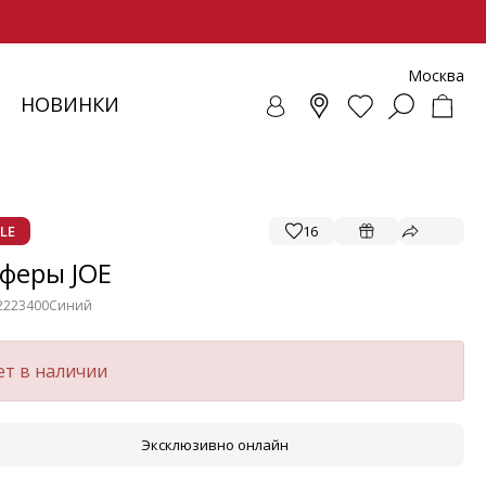
Москва
НОВИНКИ
СОВКИ
ЕНЧИ
СУАРЫ
ОЛЛЕКЦИЯ
ЛОФЕРЫ
РЕМНИ
ВЕТРОВКИ
SALE - ОБУВЬ
ЛЕТНИЕ МОДЕЛИ
БАЛЕТКИ И ЛОФЕРЫ
LE
16
феры JOE
2223400
Синий
ет в наличии
Эксклюзивно онлайн