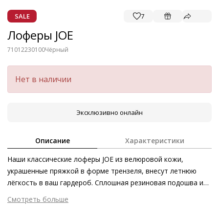
SALE
7
Лоферы JOE
71012230100
Чёрный
Нет в наличии
Эксклюзивно онлайн
Описание
Характеристики
Наши классические лоферы JOE из велюровой кожи,
украшенные пряжкой в форме трензеля, внесут летнюю
лёгкость в ваш гардероб. Сплошная резиновая подошва и
кожаная подкладка позаботятся о комфорте в течение
Смотреть больше
всего дня. Велюровая кожа, полученная этичными
Внешний материал
Гладкая кожа
методами на экологически безопасном производстве,