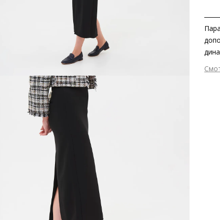
Пара
допо
дина
соче
Смо
повс
Вне
обтя
Вну
защи
Мат
шаге
Мат
зерн
Выс
Эти
Тип
мягк
Фор
Вид
Заб
вкла
мате
Grou