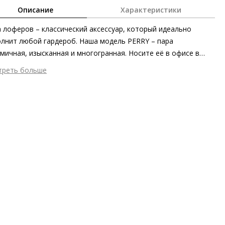
Описание
Характеристики
 лоферов – классический аксессуар, который идеально
лнит любой гардероб. Наша модель PERRY – пара
мичная, изысканная и многогранная. Носите её в офисе в
тании с чёрными или тёмно-синими нарядами или же с
треть больше
едневными джинсами. Миниатюрный блочный каблук,
шний материал
Гладкая кожа
нутый кожей, подчёркивает женственность форм. Подошва с
тренний материал
Натуральная кожа
той от скольжения позаботится об уверенности в каждом
ериал
Мягкая кожа телёнка с крупнозернистой текстурой
. Мягкая кожа первоклассного качества с характерной
ериал подошвы
Резина
истой текстурой стильно «освежает» классический силуэт.
ота каблука
20 мм
 комфортные лоферы также покоряют несравненной
 каблука
Блочный каблук
остью и гибкостью.
ма мыса
Квадратный
 застежки
Без застёжки
ота об окружающей среде
Материалы подкладки и
дных стелек отмечены сертификатами Leather Working Group,
риал верха отмечен золотым сертификатом Leather Working
p