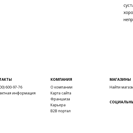
суст
хоро
непр
Вне
Вну
Мат
мет
Мат
ско
Выс
Тип
ТАКТЫ
КОМПАНИЯ
МАГАЗИНЫ
Фор
00) 600-97-76
О компании
Найти магаз
Вид
актная информация
Карта сайта
Заб
Франшиза
СОЦИАЛЬНЫ
вкла
Карьера
B2B портал
мате
Grou
Сез