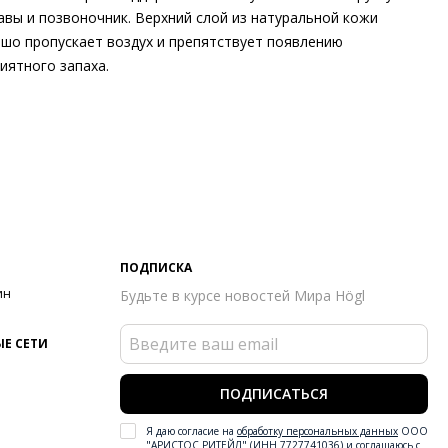
авы и позвоночник. Верхний слой из натуральной кожи
шо пропускает воздух и препятствует появлению
иятного запаха.
шний материал
Гладкая кожа
тренний материал
Натуральная кожа
ериал
Чрезвычайно мягкая кожа ягнёнка, покрытая
аллизированной фольгой
ериал подошвы
Резиновая подошва с защитой от
льжения
ота каблука
10 мм
 каблука
Блочный каблук
ПОДПИСКА
ма мыса
Заострённый
ин
Будьте в курсе новостей Мира Högl
 застежки
Без застёжки
ота об окружающей среде
Материалы подкладки и
Е СЕТИ
дных стелек отмечены сертификатами Leather Working Group,
риал верха отмечен золотым сертификатом Leather Working
ПОДПИСАТЬСЯ
p
он
Весна/лето
Я даю согласие на
обработку персональных данных
ООО
"АРИСТОС РИТЕЙЛ" (ИНН 7727741036) и соглашаюсь с