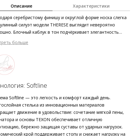
Описание
Характеристики
одаря серебристому финишу и округлой форме носка слегка
улинный силуэт модели THERESE выглядит невероятно
ошно. Блочный каблук в тон подчёркивает элегантность
ров Högl. Из материалов первоклассного качества был
треть больше
ан долговечный и ставший олицетворением мастерства
ой работы аксессуар, который будет сопровождать вас с
его утра до поздней ночи. В мгновение ока вы можете
ть эту комфортную пару, чтобы отправиться на обед или
лабленно провести день в отпуске. Мерцание
ллизированной кожи позволяет лоферам стать частью
нология: Softline
рнего образа в комбинации с длинными юбками и
бодными брюками.
ема Softline — это легкость и комфорт каждый день.
ослойная стелька из инновационных материалов
ращает движение в удовольствие: сочетание мягкой пены,
натора и основы TEXON обеспечивает отличную
тизацию, бережно защищая суставы от ударных нагрузок.
омический крой поддерживает стопу и снижает нагрузку на