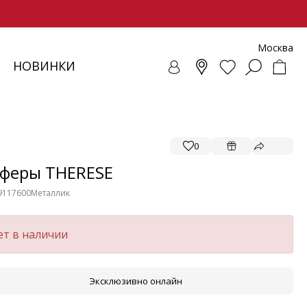
Москва
НОВИНКИ
СОВКИ
ЕНЧИ
СУАРЫ
ОЛЛЕКЦИЯ
ЛОФЕРЫ
РЕМНИ
ВЕТРОВКИ
SALE - ОБУВЬ
ЛЕТНИЕ МОДЕЛИ
БАЛЕТКИ И ЛОФЕРЫ
0
феры THERESE
9117600
Металлик
ет в наличии
Эксклюзивно онлайн