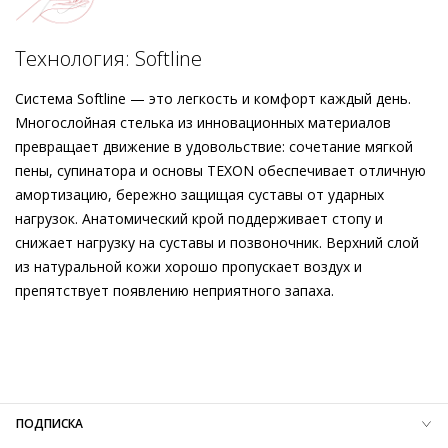
изготовленные этичными методами на экологически
безопасном производстве, покоряют безупречной
Подробнее о сервисе можно узнать на
dolyame.ru
посадкой и первоклассным комфортом, которые возможны
Технология: Softline
благодаря любви к деталям, гибкой пяточной части и
кожаной подкладке. Прямые юбки или широкие брюки –
Система Softline — это легкость и комфорт каждый день.
этот универсальный аксессуар с лёгкостью впишется в
Многослойная стелька из инновационных материалов
любой образ.
превращает движение в удовольствие: сочетание мягкой
пены, супинатора и основы TEXON обеспечивает отличную
амортизацию, бережно защищая суставы от ударных
нагрузок. Анатомический крой поддерживает стопу и
снижает нагрузку на суставы и позвоночник. Верхний слой
из натуральной кожи хорошо пропускает воздух и
препятствует появлению неприятного запаха.
Внешний материал
Гладкая кожа
Внутренний материал
Натуральная кожа
Материал
Кожа козы с изысканным вельветовым
финишем
Материал подошвы
Резиновая подошва с защитой от
ПОДПИСКА
скольжения