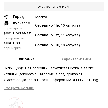
Эксклюзивно онлайн
8 авг
22 авг
5 сен
19 сен
4 197 ₽
4 197 ₽
4 197 ₽
4 199 ₽
Город
Москва
Без переплат
Курьером
бесплатно (Пн, 10 Августа)
c примеркой
Постамат
бесплатно (Вт, 11 Августа)
Долями
без примерки
ПВЗ
Разделите стоимость покупки
бесплатно (Пн, 10 Августа)
с примеркой
Заплатите сейчас только часть, а оставшееся будем
списывать каждые две недели
Описание
Характеристики
Непринуждённая роскошь! Бархатистая кожа, а также
изящный декоративный элемент подчёркивают
классическую элегантность лоферов MADELEINE от Högl.
4 197 ₽ сейчас
Качественная и комфортная пара кожаных лоферов,
Смотреть больше
Затем по 4 197 ₽ раз в 2 недели
неподвластных влиянию времени и трендов – необходимая
база любого гардероба. Обтянутый кожей блочный каблук
завершает изысканный силуэт модели. Лоферы,