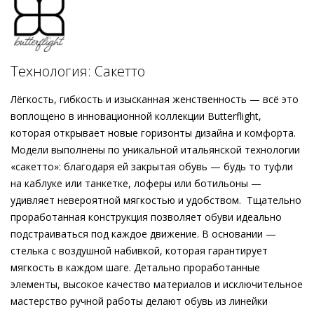
лёгких в мире. Невесомая конструкция адаптируется под
каждое движение стопы. Чрезвычайно мягкая кожа в
оттенке макиато и золотистая пряжка в форме трензеля
подчёркивают классический силуэт, в то время как
Технология: Сакетто
акцентная подошва выступает в качестве динамичного
элемента. Модели Högl из коллекции Butterflight обладают
Лёгкость, гибкость и изысканная женственность — всё это
поразительной мягкостью и гибкостью – это та обувь,
воплощено в инновационной коллекции Butterflight,
которую вы едва ощущаете, а потому её не хочется
которая открывает новые горизонты дизайна и комфорта.
снимать.
Модели выполнены по уникальной итальянской технологии
«сакетто»: благодаря ей закрытая обувь — будь то туфли
на каблуке или танкетке, лоферы или ботильоны —
удивляет невероятной мягкостью и удобством. Тщательно
проработанная конструкция позволяет обуви идеально
подстраиваться под каждое движение. В основании —
стелька с воздушной набивкой, которая гарантирует
мягкость в каждом шаге. Детально проработанные
элементы, высокое качество материалов и исключительное
мастерство ручной работы делают обувь из линейки