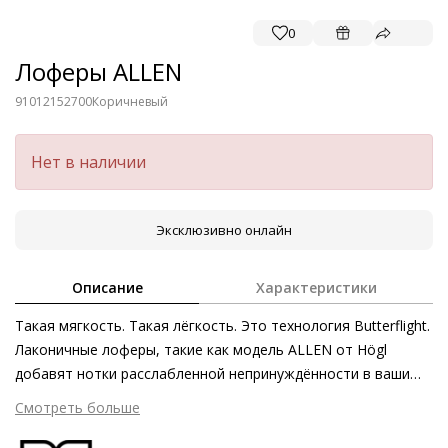
0
Лоферы ALLEN
91012152700
Коричневый
Нет в наличии
Эксклюзивно онлайн
Описание
Характеристики
Такая мягкость. Такая лёгкость. Это технология Butterflight.
Лаконичные лоферы, такие как модель ALLEN от Högl
добавят нотки расслабленной непринуждённости в ваши
летние образы. Кожаные лоферы, изготовленные этичными
Смотреть больше
методами на экологически безопасном производстве в
уникальной технике «сакетто», являются одними из самых