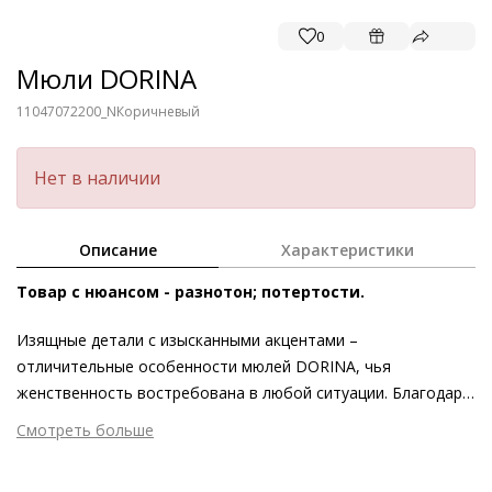
0
Мюли DORINA
11047072200_N
Коричневый
Нет в наличии
Описание
Характеристики
Товар с нюансом - разнотон; потертости.
Изящные детали с изысканными акцентами –
отличительные особенности мюлей DORINA, чья
женственность востребована в любой ситуации. Благодаря
тёплым коричневым оттенкам высококачественная кожа с
Смотреть больше
актуальным леопардовым принтом обрела стилистическую
Внешний материал
Принтованная кожа
универсальность, а потому одинаково хорошо сочетается
Внутренний материал
Натуральная кожа