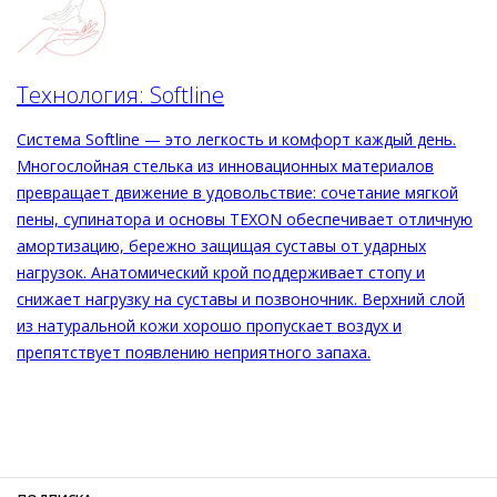
приятная кожаная подкладка мягко облегает стопу.
Деловые образы или луки выходного дня – эти
женственные мюли станут непринуждённым и роскошным
дополнением ваших летних нарядов на основе свободных
Технология: Softline
брюк, зауженных юбок или струящихся платьев. Идеально
будут сочетаться с сумкой
Система Softline — это легкость и комфорт каждый день.
Многослойная стелька из инновационных материалов
превращает движение в удовольствие: сочетание мягкой
пены, супинатора и основы TEXON обеспечивает отличную
амортизацию, бережно защищая суставы от ударных
нагрузок. Анатомический крой поддерживает стопу и
снижает нагрузку на суставы и позвоночник. Верхний слой
из натуральной кожи хорошо пропускает воздух и
препятствует появлению неприятного запаха.
Внешний материал
Гладкая кожа
Внутренний материал
Натуральная кожа
Материал
Изысканная кожа ягнёнка первоклассного
качества с матовым финишем
Материал подошвы
Натуральная кожа