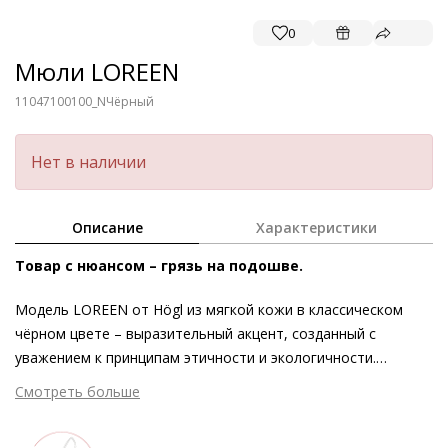
0
Мюли LOREEN
11047100100_N
Чёрный
Нет в наличии
Описание
Характеристики
Товар с нюансом – грязь на подошве.
Модель LOREEN от Högl из мягкой кожи в классическом
чёрном цвете – выразительный акцент, созданный с
уважением к принципам этичности и экологичности.
Утончённый крой и широкий каблук служат актуальными
Смотреть больше
штрихами, золотистый декоративный элемент
подчёркивает экстравагантность силуэта. Невероятно