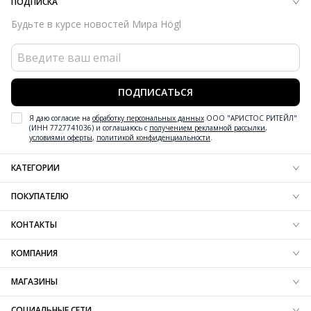
ПОДПИСКА
Высота каблука
45 мм
Будьте в курсе новостей Мира Högl
Тип каблука
Шпилька
Форма мыса
Открытый
Вид застежки
Без застёжки
Забота об окружающей среде
Материалы подкладки и
ПОДПИСАТЬСЯ
вкладных стелек отмечены сертификатами Leather Working
Group, материал верха отмечен золотым сертификатом
Я даю согласие на
обработку персональных данных
ООО "АРИСТОС РИТЕЙЛ"
Leather Working Group
(ИНН 7727741036) и соглашаюсь с
получением рекламной рассылки
,
условиями оферты
,
политикой конфиденциальности
.
Сезон
Весна/лето
Страна изготовления
Венгрия
КАТЕГОРИИ
Новинки обуви
ПОКУПАТЕЛЮ
Новинки одежды
Новинки аксессуаров
Блог
КОНТАКТЫ
Обувь
Доставка
Одежда
Резерв
+7 (800) 600-97-76
КОМПАНИЯ
Аксессуары
Оплата
Контактная информация
Вдохновение
Обмен и возврат
О компании
МАГАЗИНЫ
Технологии
Вопрос-ответ
Карта сайта
SALE
Таблица размеров
Франшиза
Найти магазин
СОЦИАЛЬНЫЕ СЕТИ