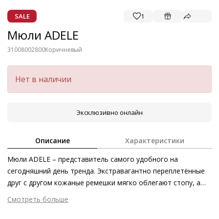
SALE
1
Мюли ADELE
31008002800
Коричневый
Нет в наличии
Эксклюзивно онлайн
Описание
Характеристики
Мюли ADELE – представитель самого удобного на
сегодняшний день тренда. Экстравагантно переплетённые
друг с другом кожаные ремешки мягко облегают стопу, а
сплошная подошва усиливает степень комфорта.
Смотреть больше
«Дышащая» кожаная подкладка, а также изысканная
Внешний материал
Гладкая кожа
выделка кожи, отмеченной сертификатом качества и