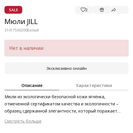
SALE
2
Мюли JILL
31017500200
Белый
Нет в наличии
Эксклюзивно онлайн
Описание
Характеристики
Мюли из экологически безопасной кожи ягнёнка,
отмеченной сертификатом качества и экологичности –
образец сдержанной элегантности, который поражает
универсальностью. Вряд ли найдётся наряд, который не
Смотреть больше
гармонировал бы с этими мюлями на плоской кожаной
Внешний материал
Гладкая кожа
подошве. Джинсы, мини-юбки и длинные платья – мюли JILL