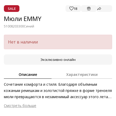
SALE
18
Мюли EMMY
51008203300
Синий
Нет в наличии
Эксклюзивно онлайн
Описание
Характеристики
Сочетание комфорта и стиля. Благодаря объёмным
кожаным ремешкам и золотистой пряжке в форме трензеля
мюли превращаются в незаменимый аксессуар этого лета.
Элегантная и невероятно комфортная модель стильно
Смотреть больше
дополнит летний и отпускной гардероб.
Внешний материал
Гладкая кожа