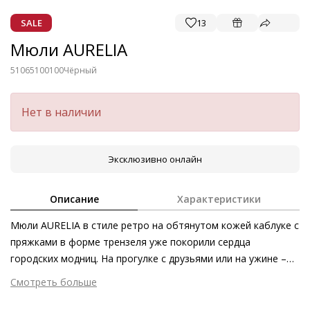
SALE
13
Мюли AURELIA
51065100100
Чёрный
Нет в наличии
Эксклюзивно онлайн
Описание
Характеристики
Мюли AURELIA в стиле ретро на обтянутом кожей каблуке с
пряжками в форме трензеля уже покорили сердца
городских модниц. На прогулке с друзьями или на ужине –
стильное очарование мюлей, изготовленных этичными
Смотреть больше
методами на экологически безопасном производстве,
Внешний материал
Гладкая кожа
украсит любой наряд. Эта актуальная модель из гладкой