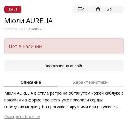
SALE
0
Мюли AURELIA
51065101200
Бежевый
Нет в наличии
Эксклюзивно онлайн
Описание
Характеристики
Мюли AURELIA в стиле ретро на обтянутом кожей каблуке с
пряжками в форме трензеля уже покорили сердца
городских модниц. На прогулке с друзьями или на ужине –
стильное очарование мюлей, изготовленных этичными
Смотреть больше
методами на экологически безопасном производстве,
Внешний материал
Гладкая кожа
украсит любой наряд. Эта актуальная модель из гладкой