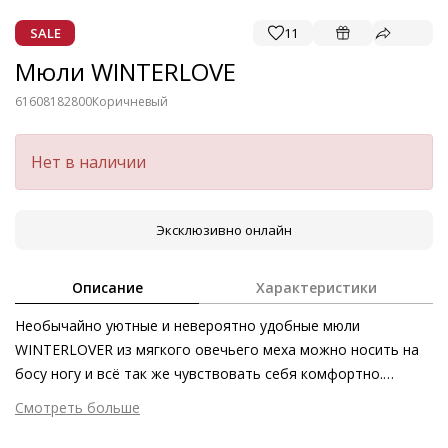
SALE
11
Мюли WINTERLOVE
61608182800
Коричневый
Нет в наличии
Эксклюзивно онлайн
Описание
Характеристики
Необычайно уютные и невероятно удобные мюли
WINTERLOVER из мягкого овечьего меха можно носить на
босу ногу и всё так же чувствовать себя комфортно.
Изящный элемент модели – золотистая декоративная
Смотреть больше
цепочка на подъёме.
Внешний материал
Мех