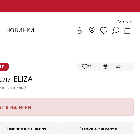
Москва
НОВИНКИ
СОВКИ
ЕНЧИ
СУАРЫ
ОЛЛЕКЦИЯ
ЛОФЕРЫ
РЕМНИ
ВЕТРОВКИ
SALE - ОБУВЬ
ЛЕТНИЕ МОДЕЛИ
БАЛЕТКИ И ЛОФЕРЫ
LE
23
ли ELIZA
8300200
Белый
ет в наличии
Наличие в магазине
Резерв в магазине