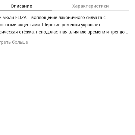
Описание
Характеристики
 мюли ELIZA – воплощение лаконичного силуэта с
ошными акцентами. Широкие ремешки украшает
сическая стёжка, неподвластная влиянию времени и трендов,
лотистый декоративный элемент выступает в качестве
треть больше
ошного акцента. Стильная летняя обувь может быть
шний материал
Гладкая кожа
ортной: тающая кожа, ремешки с воздушной набивкой и
тренний материал
Натуральная кожа
вычайно мягкая анатомическая стелька возводят уровень
ериал
Крайне мягкая и пластичная кожа
орта до максимума.
ериал подошвы
Резина
ота каблука
20 мм
 каблука
Без каблука
ма мыса
Круглый
 застежки
Без застёжки
ана изготовления
Босния и Герцеговина