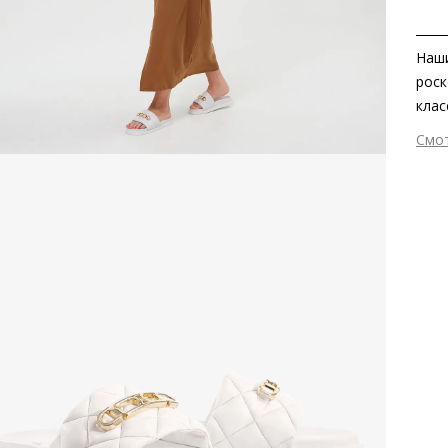
Наши
роск
клас
а зо
Смо
роск
Вне
комф
Вну
чрез
Мат
комф
Мат
Выс
Тип
Фор
Вид
Стр