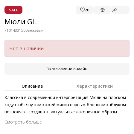
SALE
20
Мюли GIL
71014331500
Бежевый
Нет в наличии
Эксклюзивно онлайн
Описание
Характеристики
Классика в современной интерпретации! Мюли на плоском
ходу с обтянутым кожей миниатюрным блочным каблуком
позволяют создавать актуальные лаконичные образы.
Пряжка-трензель в тон этой маскулинной модели
Смотреть больше
выступает изящным акцентом. Гладкая кожа чёрного или
Внешний материал
Гладкая кожа
песочного оттенков, полученная этичными методами на