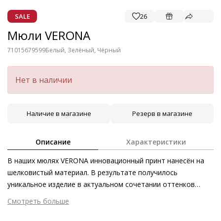
SALE
26
Мюли VERONA
71015679599
Белый, Зелёный, Чёрный
Нет в наличии
Наличие в магазине
Резерв в магазине
Описание
Характеристики
В наших мюлях VERONA инновационный принт нанесён на
шелковистый материал. В результате получилось
уникальное изделие в актуальном сочетании оттенков
лайма, белого и чёрного цветов, которое особенно удачно
Смотреть больше
выглядит в комбинации с монохромными нарядами.
Внешний материал
Текстиль
Современная геометричная форма носка подчёркивает