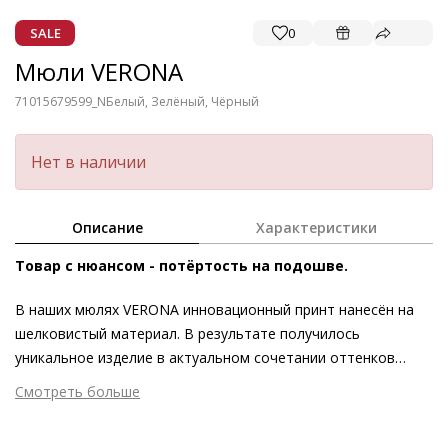
SALE
0
Мюли VERONA
71015679599_N
Белый, Зелёный, Чёрный
Нет в наличии
Описание
Характеристики
Товар с нюансом - потёртость на подошве.
В наших мюлях VERONA инновационный принт нанесён на
шелковистый материал. В результате получилось
уникальное изделие в актуальном сочетании оттенков
лайма, белого и чёрного цветов, которое особенно удачно
Смотреть больше
выглядит в комбинации с монохромными нарядами.
Внешний материал
Текстиль
Современная геометричная форма носка подчёркивает
Внутренний материал
Натуральная кожа