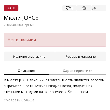
SALE
18
Мюли JOYCE
71065400100
Чёрный
Нет в наличии
Наличие в магазине
Резерв в магазине
Описание
Характеристики
В мюлях JOYCE лаконичная элегантность является залогом
выразительности. Мягкая гладкая кожа, полученная
этичными методами на экологически безопасном
производстве, изысканно переливается на ремешках мюлей.
Смотреть больше
В центре внимания – обтянутый кожей блочный каблук,
Внешний материал
Гладкая кожа
который, благодаря своей устойчивости, заботится о