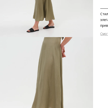
Стил
элег
прев
этич
Смо
прив
Вне
соче
Вну
пляж
Мат
геом
мат
возд
Мат
Выс
Тип
Фор
Вид
Заб
вкла
Стр