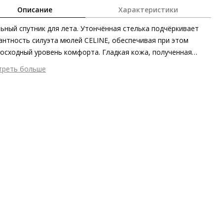
Описание
Характеристики
ьный спутник для лета. Утончённая стелька подчёркивает
антность силуэта мюлей CELINE, обеспечивая при этом
осходный уровень комфорта. Гладкая кожа, полученная
ными методами на экологически безопасном производстве,
треть больше
лекает матовой текстурой. Современные балетки легко
шний материал
Гладкая кожа
таются с летними платьями, джинсовыми шортами или
тренний материал
Натуральная кожа
ными нарядами. Лаконичность дизайна подчёркнута
ериал
Изысканная кожа ягнёнка первоклассного качества с
етричным силуэтом. Чрезвычайно мягкие ремешки с
овым финишем
ушной набивкой украшает логотип Högl в тон модели.
ериал подошвы
Резина
ота каблука
10 мм
 каблука
Без каблука
ма мыса
Квадратный
 застежки
Без застёжки
ота об окружающей среде
Материалы верха, подкладки и
дных стелек отмечены сертификатами Leather Working Group
ана изготовления
Индия