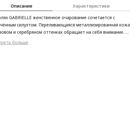
Описание
Характеристики
лях GABRIELLE женственное очарование сочетается с
чённым силуэтом. Переливающаяся металлизированная кожа
зовом и серебряном оттенках обращает на себя внимание. В
стве выразительного акцента выступает изящный бант в тон
треть больше
ли, который контрастирует с геометричным силуэтом. Этим
шний материал
Металлизированная кожа
м стильные комфортные мюли – не только отпускная
тренний материал
Натуральная кожа
огатива. Роскошная модель без каблука идеально подойдёт
ериал
Кожа ягнёнка, покрытая глянцевой
бранча в кафе или на веранде.
аллизированной фольгой
ериал подошвы
Резина
ота каблука
10 мм
 каблука
Без каблука
ма мыса
Квадратный
 застежки
Без застёжки
ота об окружающей среде
Материалы верха, подкладки и
дных стелек отмечены сертификатами Leather Working Group
ана изготовления
Индия