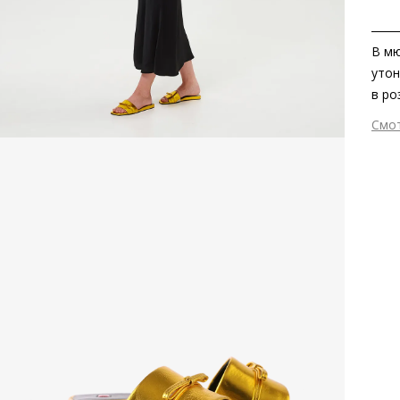
В мю
утон
в ро
каче
Смо
моде
Вне
лето
Вну
прер
Мат
для 
мет
Мат
Выс
Тип
Фор
Вид
Заб
вкла
Стр