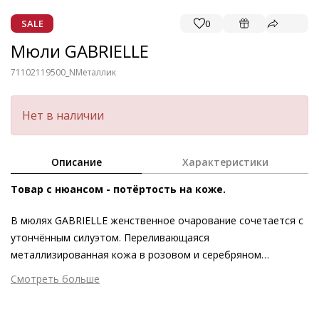
SALE
0
Мюли GABRIELLE
71102119500_N
Металлик
Нет в наличии
Описание
Характеристики
Товар с нюансом - потёртость на коже.
В мюлях GABRIELLE женственное очарование сочетается с
утончённым силуэтом. Переливающаяся
металлизированная кожа в розовом и серебряном
оттенках обращает на себя внимание. В качестве
Смотреть больше
выразительного акцента выступает изящный бант в тон
Внешний материал
Металлизированная кожа
модели, который контрастирует с геометричным силуэтом.
Внутренний материал
Натуральная кожа