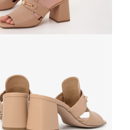
Grou
Сез
Стр
Тем