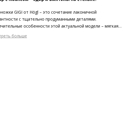
ножки GIGI от Högl – это сочетание лаконичной
антности с тщательно продуманными деталями.
чительные особенности этой актуальной модели – мягкая
кая кожа и блочный каблук. Кожаная подкладка босоножек в
треть больше
нке макиато позаботится о приятном комфорте даже в
шний материал
Гладкая кожа
ую летнюю погоду – будь то по дороге в офис или на
тренний материал
Натуральная кожа
вой встрече. Широкий каблук и подошва с защитой от
ериал
Изысканная кожа ягнёнка первоклассного качества с
ьжения обеспечивают уверенность в каждом шаге.
овым финишем
тистая пряжка в форме трензеля служит элегантным
ериал подошвы
Резиновая подошва с защитой от
нтом, который украшает произведённые в Европе
льжения
ножки.
ота каблука
70 мм
 каблука
Блочный каблук
ма мыса
Открытый
 застежки
Без застёжки
ота об окружающей среде
Материалы подкладки и
дных стелек отмечены сертификатами Leather Working Group,
риал верха отмечен золотым сертификатом Leather Working