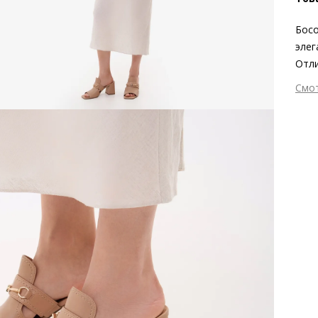
Босо
элег
Отли
глад
Смо
отте
Вне
жарк
Вну
дело
Мат
скол
мат
Золо
Мат
акце
ско
босо
Выс
Тип
Фор
Вид
Заб
вкла
мате