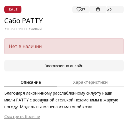
SALE
27
Сабо PATTY
71029001500
Бежевый
Нет в наличии
Эксклюзивно онлайн
Описание
Характеристики
Благодаря лаконичному расслабленному силуэту наши
мюли PATTY с воздушной стелькой незаменимы в жаркую
погоду. Модель выполнена из матовой кожи
первоклассного качества в песочном оттенке, а также в
Смотреть больше
белом, чёрном и фиолетовом цветах. Теперь мюли – не
Внешний материал
Гладкая кожа
только прерогатива бассейнов и домашней обстановки.