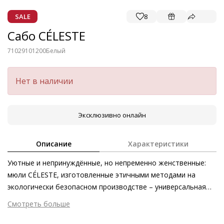
SALE
8
Сабо CÉLESTE
71029101200
Белый
Нет в наличии
Эксклюзивно онлайн
Описание
Характеристики
Уютные и непринуждённые, но непременно женственные:
мюли CÉLESTE, изготовленные этичными методами на
экологически безопасном производстве – универсальная
пара обуви для летнего сезона. Чрезвычайно мягкие
Смотреть больше
ремешки с воздушной набивкой и высокая стелька
Внешний материал
Гладкая кожа
позаботятся о превосходном комфорте. Матовая кожа в