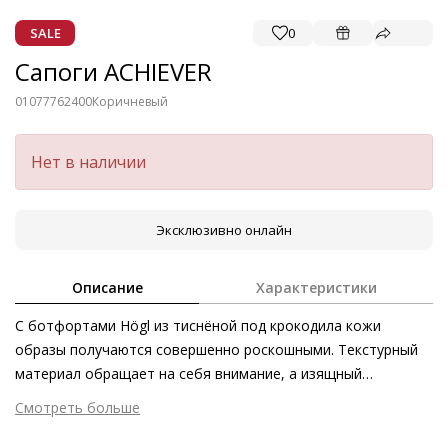
SALE
0
Сапоги ACHIEVER
01077762400
Коричневый
Нет в наличии
Эксклюзивно онлайн
Описание
Характеристики
С ботфортами Högl из тиснёной под крокодила кожи
образы получаются совершенно роскошными. Текстурный
материал обращает на себя внимание, а изящный
квадратный носок и высокий блочный каблук выгодно
Смотреть больше
подчёркивают фигуру. Модницы носят эти ботфорты с
Внешний материал
Тиснёная кожа
кожаными шортами и плотными колготками, а