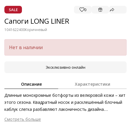
SALE
0
Сапоги LONG LINER
1041622400
Коричневый
Нет в наличии
Эксклюзивно онлайн
Описание
Характеристики
Длинные монохромные ботфорты из велюровой кожи – хит
этого сезона. Квадратный носок и расклешённый блочный
каблук слегка разбавляют лаконичность дизайна.
Ботфорты LONGLINER от Högl станут великолепным
Смотреть больше
дополнением осенне-зимнего гардероба.
Внешний материал
Велюровая кожа