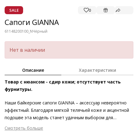
SALE
0
Сапоги GIANNA
61148200100_N
Чёрный
Нет в наличии
Описание
Характеристики
Товар с нюансом - сдир кожи; отсутствует часть
фурнитуры.
Наши байкерские сапоги GIANNA – аксессуар невероятно
эффектный. Благодаря мягкой телячьей коже и акцентной
подошве эта модель станет удачным выбором для
стильного осенне-зимнего сезона. Дополнительные
Смотреть больше
акценты в виде декоративных камней добавляют
Внешний материал
Гладкая кожа