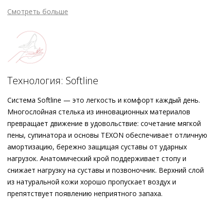
дизайн, не подверженный влиянию времени и трендов.
Смотреть больше
Декоративная пряжка в тон модели гармонично
вписывается в минималистичный силуэт. Эта пара –
идеальный аксессуар, который с лёгкостью дополнит любой
наряд благодаря сочетанию шика и комфорта.
Технология: Softline
Система Softline — это легкость и комфорт каждый день.
Многослойная стелька из инновационных материалов
превращает движение в удовольствие: сочетание мягкой
пены, супинатора и основы TEXON обеспечивает отличную
амортизацию, бережно защищая суставы от ударных
нагрузок. Анатомический крой поддерживает стопу и
снижает нагрузку на суставы и позвоночник. Верхний слой
из натуральной кожи хорошо пропускает воздух и
препятствует появлению неприятного запаха.
Внешний материал
Гладкая кожа
Внутренний материал
Натуральная кожа